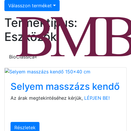
Válasszon terméket
Terméktípus:
Eszközök
BioClassica«
Selyem masszázs kendő
Az árak megtekintéséhez kérjük,
LÉPJEN BE!
Részletek