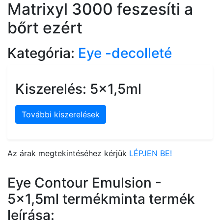
Matrixyl 3000 feszesíti a
bőrt ezért
Kategória:
Eye -decolleté
Kiszerelés: 5x1,5ml
További kiszerelések
Az árak megtekintéséhez kérjük
LÉPJEN BE!
Eye Contour Emulsion -
5x1,5ml termékminta termék
leírása: