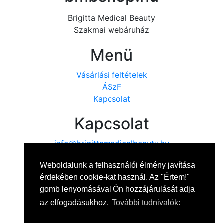
Brigitta Medical Beauty
Szakmai webáruház
Menü
Vásárlási feltételek
ÁSzF
Kapcsolat
Kapcsolat
info@brigittamedicalbeauty.hu
+36 20 314 6541
Weboldalunk a felhasználói élmény javítása
érdekében cookie-kat használ. Az "Értem!"
gomb lenyomásával Ön hozzájárulását adja
az elfogadásukhoz.
További tudnivalók: