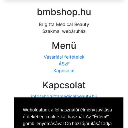
bmbshop.hu
Brigitta Medical Beauty
Szakmai webáruház
Menü
Vásárlási feltételek
ÁSzF
Kapcsolat
Kapcsolat
info@brigittamedicalbeauty.hu
+36 20 314 6541
Weboldalunk a felhasználói élmény javítása
érdekében cookie-kat használ. Az "Értem!"
gomb lenyomásával Ön hozzájárulását adja