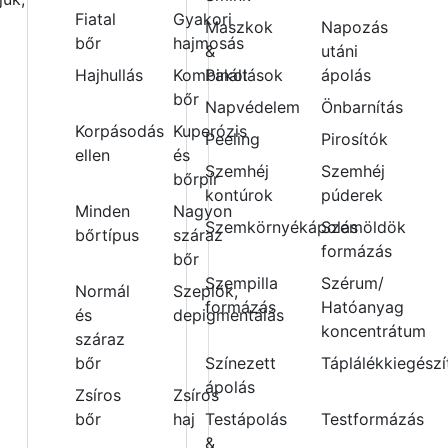
Fiatal
Gyakori
Maszkok
Napozás
bőr
hajmosás
&
utáni
Hajhullás
Kombinált
Pakolások
ápolás
bőr
Napvédelem
Önbarnítás
Korpásodás
Kuperózis
Peeling
Pirosítók
ellen
és
Szemhéj
Szemhéj
bőrpír
kontúrok
púderek
Minden
Nagyon
Szemkörnyékápolás
Szemöldök
bőrtípus
száraz
formázás
bőr
Szempilla
Szérum/
Normál
Szeplők,
formázás
Hatóanyag
és
depigmentálás
koncentrátum
száraz
bőr
Színezett
Táplálékkiegészí
ápolás
Zsíros
Zsíros
bőr
haj
Testápolás
Testformázás
&