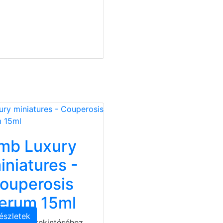
mb Luxury
iniatures -
ouperosis
erum 15ml
észletek
 árak megtekintéséhez