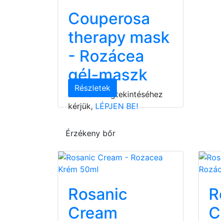
Couperosa
therapy mask
- Rozácea
gél-maszk
Részletek
Az árak megtekintéséhez
kérjük,
LÉPJEN BE!
Érzékeny bőr
Rosanic
R
Cream
C