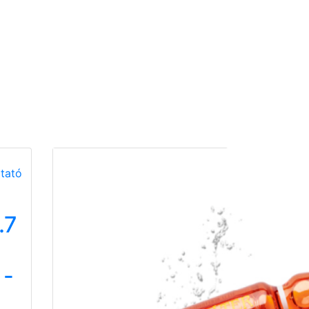
.7
 -