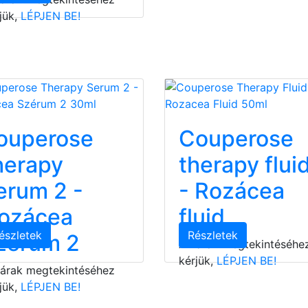
jük,
LÉPJEN BE!
ouperose
Couperose
herapy
therapy flui
erum 2 -
- Rozácea
ozácea
fluid
észletek
Részletek
zérum 2
Az árak megtekintéséhe
kérjük,
LÉPJEN BE!
 árak megtekintéséhez
jük,
LÉPJEN BE!