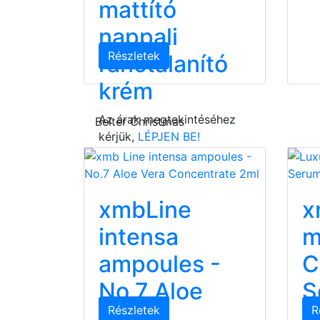
mattító
nappali
Részletek
ránctalanító
krém
Az árak megtekintéséhez
Belter Christmas
kérjük,
LÉPJEN BE!
xmbLine
x
intensa
m
ampoules -
C
No.7 Aloe
S
Részletek
R
Vera
Az