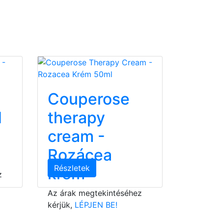
Couperose
d
therapy
cream -
Rozácea
Részletek
krém
z
Az árak megtekintéséhez
kérjük,
LÉPJEN BE!