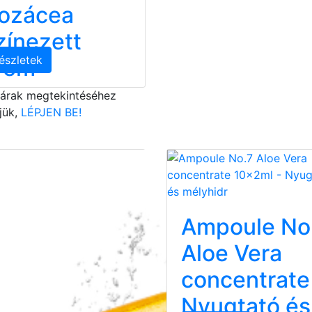
ozácea
zínezett
észletek
rém
 árak megtekintéséhez
jük,
LÉPJEN BE!
Ampoule No
Aloe Vera
concentrate
Nyugtató és