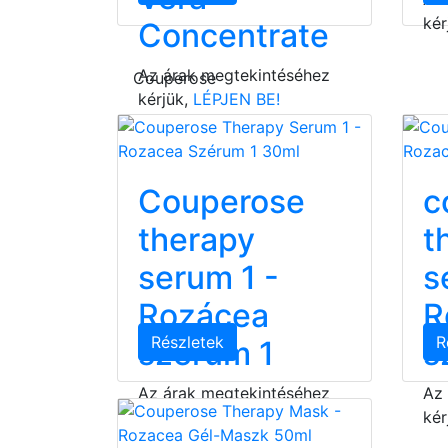
kér
Concentrate
Az árak megtekintéséhez
Couperose
kérjük,
LÉPJEN BE!
Couperose
c
therapy
t
serum 1 -
s
Rozácea
R
Részletek
R
szérum 1
s
Az árak megtekintéséhez
Az
kérjük,
LÉPJEN BE!
kér