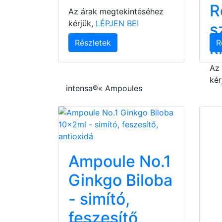
R
Az árak megtekintéséhez
kérjük,
LÉPJEN BE!
s
Részletek
R
k
Az
kér
intensa®« Ampoules
Ampoule No.1
Ginkgo Biloba
- simító,
feszesítő,