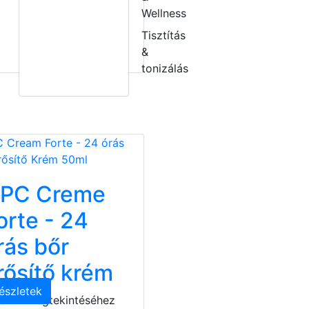
Wellness
Tisztítás
&
tonizálás
PC Creme
orte - 24
rás bőr
rősítő krém
észletek
 árak megtekintéséhez