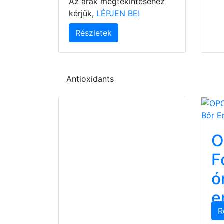
Az árak megtekintéséhez
kérjük,
LÉPJEN BE!
Részletek
Antioxidants
O
F
ó
e
R
Az