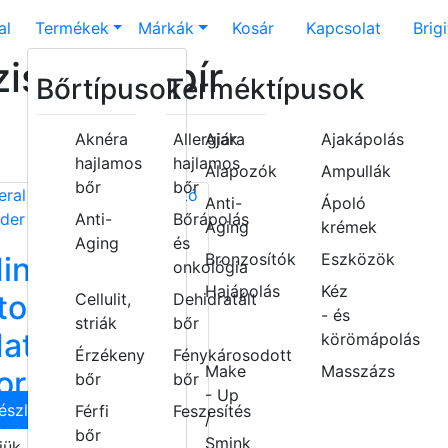
al
Termékek
Márkák
Kosár
Kapcsolat
Brig
is és bőrpír
Bőrtípusok
Terméktípusok
Aknéra
Allergiára
Ajak
Ajakápolás
hajlamos
hajlamos
Alapozók
Ampullák
bőr
bőr
Anti-
Ápoló
Anti-
Bőrápolás
Aging
krémek
Aging
és
Bronzosítók
Eszközök
ineral Shine
onkológia
Hajápolás
Kéz
topper
Cellulit,
Dehidratált
- és
striák
bőr
attító
körömápolás
Érzékeny
Fénykárosodott
Make
Masszázs
orpúder
bőr
bőr
- Up
észletek
Férfi
Feszesítés
/
 árak megtekintéséhez
bőr
Smink
jük,
LÉPJEN BE!