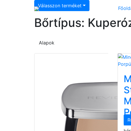
Válasszon terméket
Főold
Bőrtípus: Kuperóz
Alapok
M
S
M
P
R
Az
kér