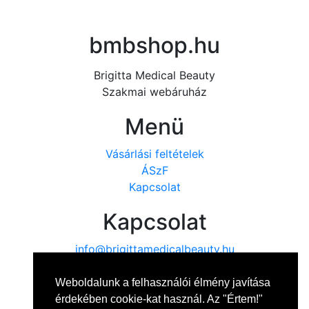
bmbshop.hu
Brigitta Medical Beauty
Szakmai webáruház
Menü
Vásárlási feltételek
ÁSzF
Kapcsolat
Kapcsolat
info@brigittamedicalbeauty.hu
+36 20 314 6541
Weboldalunk a felhasználói élmény javítása
érdekében cookie-kat használ. Az "Értem!"